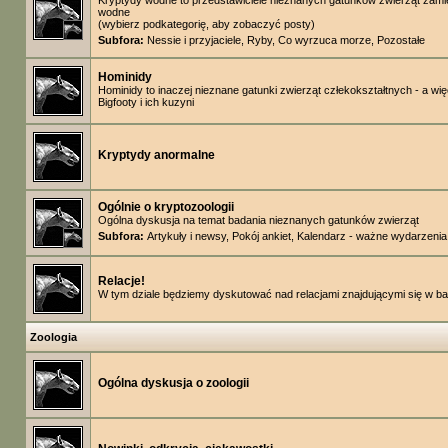
Kryptydy wodne to przedstawiciele nieznanych gatunków zwierząt zam
wodne
(wybierz podkategorię, aby zobaczyć posty)
Subfora:
Nessie i przyjaciele
,
Ryby
,
Co wyrzuca morze
,
Pozostałe
Hominidy
Hominidy to inaczej nieznane gatunki zwierząt człekokształtnych - a wi
Bigfooty i ich kuzyni
Kryptydy anormalne
Ogólnie o kryptozoologii
Ogólna dyskusja na temat badania nieznanych gatunków zwierząt
Subfora:
Artykuły i newsy
,
Pokój ankiet
,
Kalendarz - ważne wydarzenia
Relacje!
W tym dziale będziemy dyskutować nad relacjami znajdującymi się w b
Zoologia
Ogólna dyskusja o zoologii