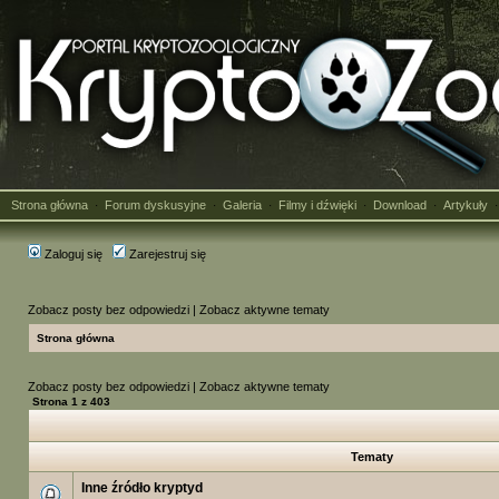
Strona główna
Forum dyskusyjne
Galeria
Filmy i dźwięki
Download
Artykuły
·
·
·
·
·
Zaloguj się
Zarejestruj się
Zobacz posty bez odpowiedzi
|
Zobacz aktywne tematy
Strona główna
Zobacz posty bez odpowiedzi
|
Zobacz aktywne tematy
Strona
1
z
403
Tematy
Inne źródło kryptyd