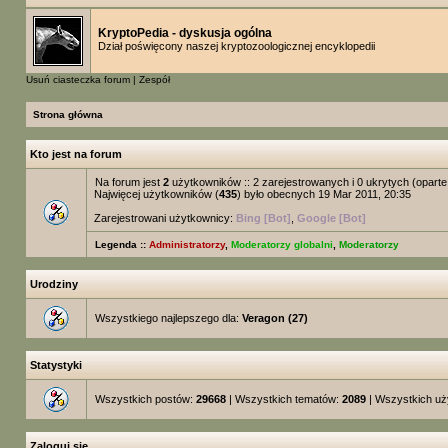
KryptoPedia - dyskusja ogólna
Dział poświęcony naszej kryptozoologicznej encyklopedii
Usuń ciasteczka forum
|
Zespół
Strona główna
Kto jest na forum
Na forum jest
2
użytkowników :: 2 zarejestrowanych i 0 ukrytych (opart
Najwięcej użytkowników (
435
) było obecnych 19 Mar 2011, 20:35
Zarejestrowani użytkownicy:
Bing [Bot]
,
Google [Bot]
Legenda ::
Administratorzy
,
Moderatorzy globalni
,
Moderatorzy
Urodziny
Wszystkiego najlepszego dla:
Veragon
(27)
Statystyki
Wszystkich postów:
29668
| Wszystkich tematów:
2089
| Wszystkich u
Zaloguj się