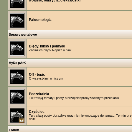
Nowinki, odkrycia, ciekawostki
Paleontologia
Sprawy portalowe
Błędy, kiksy i pomyłki
Znalazłeś błąd? Napisz o nim!
HyDe pArK
Off - topic
O wszystkim i o niczym
Poczekalnia
Tu trafiają tematy i posty o bliżej niesprecyzowanym przesłaniu...
Czyściec
Tu trafiają posty obraźliwe oraz nic nie wnoszące do tematu. Termin prz
dni!!!
Forum