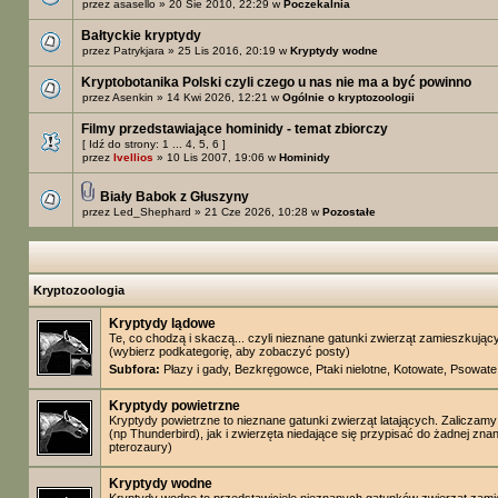
przez
asasello
» 20 Sie 2010, 22:29 w
Poczekalnia
Bałtyckie kryptydy
przez
Patrykjara
» 25 Lis 2016, 20:19 w
Kryptydy wodne
Kryptobotanika Polski czyli czego u nas nie ma a być powinno
przez
Asenkin
» 14 Kwi 2026, 12:21 w
Ogólnie o kryptozoologii
Filmy przedstawiające hominidy - temat zbiorczy
[ Idź do strony:
1
...
4
,
5
,
6
]
przez
Ivellios
» 10 Lis 2007, 19:06 w
Hominidy
Biały Babok z Głuszyny
przez
Led_Shephard
» 21 Cze 2026, 10:28 w
Pozostałe
Kryptozoologia
Kryptydy lądowe
Te, co chodzą i skaczą... czyli nieznane gatunki zwierząt zamieszkując
(wybierz podkategorię, aby zobaczyć posty)
Subfora:
Płazy i gady
,
Bezkręgowce
,
Ptaki nielotne
,
Kotowate
,
Psowate
Kryptydy powietrzne
Kryptydy powietrzne to nieznane gatunki zwierząt latających. Zaliczamy
(np Thunderbird), jak i zwierzęta niedające się przypisać do żadnej znane
pterozaury)
Kryptydy wodne