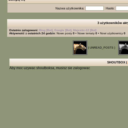
Nazwa użytkownika:
Hasło:
3 użytkowników akt
Ostatnio zalogowani
:
Bing [Bot]
,
Google [Bot]
,
Majestic-12 [Bot]
Aktywność z ostatnich 24 godzin
: Nowe posty
0
• Nowe tematy
0
• Nowi użytkownicy
0
{ UNREAD_POSTS }
SHOUTBOX (