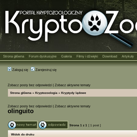
Strona główna
Forum dyskusyjne
Galeria
Filmy i dźwięki
Download
Artykuły
·
·
·
·
·
Zaloguj się
Zarejestruj się
Zobacz posty bez odpowiedzi
|
Zobacz aktywne tematy
Strona główna
»
Kryptozoologia
»
Kryptydy lądowe
Zobacz posty bez odpowiedzi
|
Zobacz aktywne tematy
olinguito
Strona
1
z
1
[ 1 post ]
Widok do druku