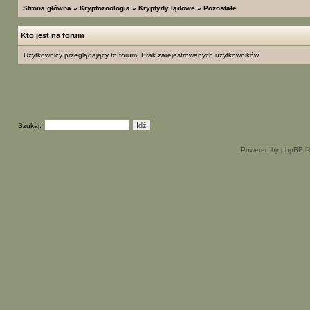
Strona główna
»
Kryptozoologia
»
Kryptydy lądowe
»
Pozostałe
Kto jest na forum
Użytkownicy przeglądający to forum: Brak zarejestrowanych użytkowników
Szukaj:
Powered by phpBB ©