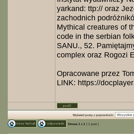
yarkand: ttp:// oraz J
zachodnich podróżników
Mythical creatures of 
code in the serbian fol
SANU., 52. Pamiętajmy
complex oraz Rogozi E.
Opracowane przez Tom
LINK:
https://docplayer
Wyświetl posty z poprzednich:
Strona
1
z
1
[ 1 post ]