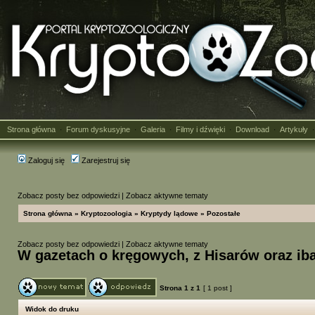
Strona główna
Forum dyskusyjne
Galeria
Filmy i dźwięki
Download
Artykuły
·
·
·
·
·
Zaloguj się
Zarejestruj się
Zobacz posty bez odpowiedzi
|
Zobacz aktywne tematy
Strona główna
»
Kryptozoologia
»
Kryptydy lądowe
»
Pozostałe
Zobacz posty bez odpowiedzi
|
Zobacz aktywne tematy
W gazetach o kręgowych, z Hisarów oraz iba
Strona
1
z
1
[ 1 post ]
Widok do druku