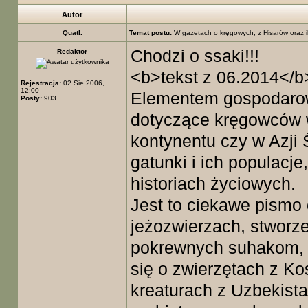
Autor
Quatl.
Temat postu:
W gazetach o kręgowych, z Hisarów oraz ib
Chodzi o ssaki!!!
Redaktor
<b>tekst z 06.2014</b
Rejestracja:
02 Sie 2006,
12:00
Elementem gospodarowa
Posty:
903
dotyczące kręgowców 
kontynentu czy w Azji 
gatunki i ich populacj
historiach życiowych.
Jest to ciekawe pism
jeżozwierzach, stworz
pokrewnych suhakom, b
się o zwierzętach z Ko
kreaturach z Uzbekist