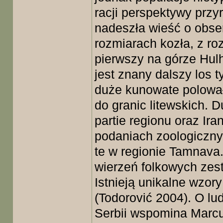
racji perspektywy przy
nadeszła wieść o obser
rozmiarach kozła, z ro
pierwszy na górze Hul
jest znany dalszy los 
duże kunowate polował
do granic litewskich. 
partie regionu oraz Ira
podaniach zoologicznyc
te w regionie Tamnava
wierzeń folkowych zes
Istnieją unikalne wzor
(Todorović 2004). O lu
Serbii wspomina Marc