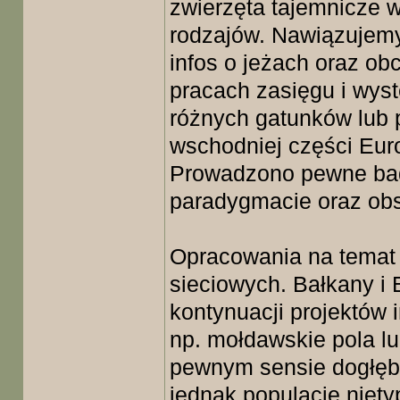
zwierzęta tajemnicze w
rodzajów. Nawiązujemy 
infos o jeżach oraz o
pracach zasięgu i wys
różnych gatunków lub p
wschodniej części Euro
Prowadzono pewne bad
paradygmacie oraz obs
Opracowania na temat
sieciowych. Bałkany 
kontynuacji projektów 
np. mołdawskie pola 
pewnym sensie dogłębn
jednak populacje niety