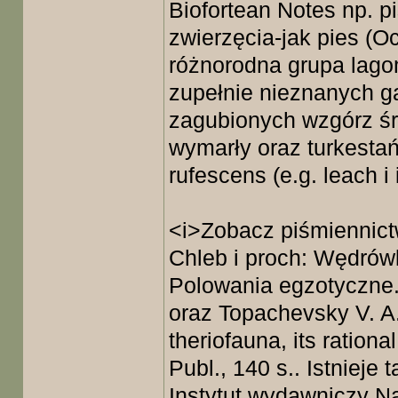
Biofortean Notes np. p
zwierzęcia-jak pies (
różnorodna grupa lago
zupełnie nieznanych g
zagubionych wzgórz ś
wymarły oraz turkest
rufescens (e.g. leach i 
<i>Zobacz piśmiennict
Chleb i proch: Wędrówk
Polowania egzotyczne.
oraz Topachevsky V. A.
theriofauna, its ratio
Publ., 140 s.. Istnieje
Instytut wydawniczy Na