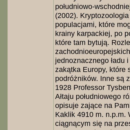
południowo-wschodniej
(2002). Kryptozoologi
populacjami, które mo
krainy karpackiej, po po
które tam bytują. Rozl
zachodnioeuropejskic
jednoznacznego ładu i
zakątka Europy, które 
podróżników. Inne są z
1928 Professor Tysbe
Ałtaju południowego r
opisuje zające na Pam
Kaklik 4910 m. n.p.m.
ciągnącym się na przes