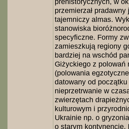
prehistorycznych, w o
przemierzał pradawny j
tajemniczy almas. Wyk
stanowiska bioróżnoro
specyficzne. Formy zwi
zamieszkują regiony gó
bardziej na wschód pa
Giżyckiego z polowań 
(polowania egzotyczne)
datowany od początku i
nieprzetrwanie w cza
zwierzętach drapieżnyc
kulturowym i przyrodn
Ukrainie np. o gryzon
o starym kontynencie.