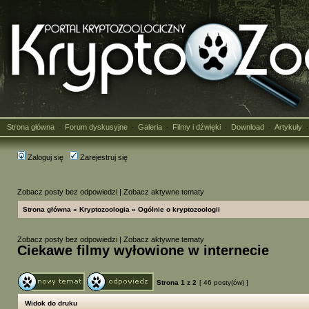
Strona główna
Forum dyskusyjne
Galeria
Filmy i dźwięki
Download
Artykuły
·
·
·
·
·
Zaloguj się
Zarejestruj się
Zobacz posty bez odpowiedzi
|
Zobacz aktywne tematy
Strona główna
»
Kryptozoologia
»
Ogólnie o kryptozoologii
Zobacz posty bez odpowiedzi
|
Zobacz aktywne tematy
Ciekawe filmy wyłowione w internecie
Strona
1
z
2
[ 46 posty(ów) ]
Widok do druku