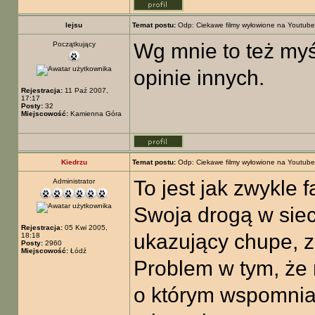
lejsu
Temat postu:
Odp: Ciekawe filmy wyłowione na Youtube
Wg mnie to też myśl
Początkujący
opinie innych.
Rejestracja:
11 Paź 2007,
17:17
Posty:
32
Miejscowość:
Kamienna Góra
Kiedrzu
Temat postu:
Odp: Ciekawe filmy wyłowione na Youtube
To jest jak zwykle f
Administrator
Swoja drogą w sieci
Rejestracja:
05 Kwi 2005,
ukazujący chupe, 
18:18
Posty:
2960
Miejscowość:
Łódź
Problem w tym, że 
o którym wspomnia