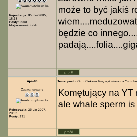
może to być jakiś r
Rejestracja:
05 Kwi 2005,
wiem....meduzowate 
18:18
Posty:
2960
Miejscowość:
Łódź
będzie co innego..
padają....folia....
Ajris00
Temat postu:
Odp: Ciekawe filmy wyłowione na Youtube
Komętujący na YT m
Zaawansowany
ale whale sperm is
Rejestracja:
25 Lip 2007,
23:05
Posty:
231