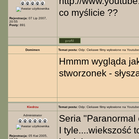
http://www.youtu
co myślicie ??
Rejestracja:
07 Lip 2007,
20:55
Posty:
891
Domimen
Temat postu:
Odp: Ciekawe filmy wyłowione na Youtube
Hmmm wygląda jak 
stworzonek - słysz
Kiedrzu
Temat postu:
Odp: Ciekawe filmy wyłowione na Youtube
Seria "Paranormal 
Administrator
I tyle....wiekszość t
Rejestracja:
05 Kwi 2005,