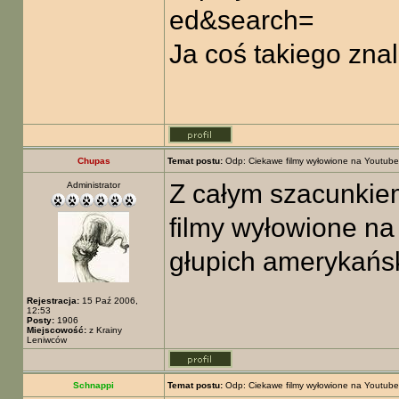
ed&search=
Ja coś takiego zna
Chupas
Temat postu:
Odp: Ciekawe filmy wyłowione na Youtube
Z całym szacunkiem
Administrator
filmy wyłowione na
głupich amerykańsk
Rejestracja:
15 Paź 2006,
12:53
Posty:
1906
Miejscowość:
z Krainy
Leniwców
Schnappi
Temat postu:
Odp: Ciekawe filmy wyłowione na Youtube