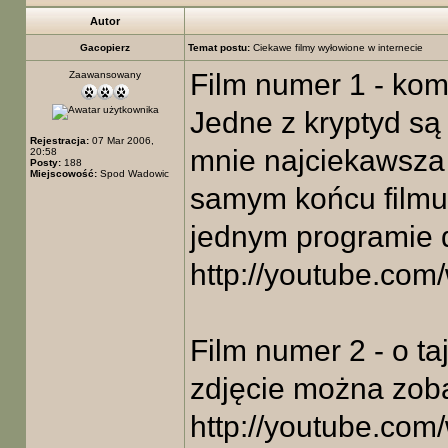
Autor
Gacopierz
Temat postu:
Ciekawe filmy wyłowione w internecie
Film numer 1 - kom
Zaawansowany
Jedne z kryptyd są 
Rejestracja:
07 Mar 2006,
mnie najciekawsza
20:58
Posty:
188
Miejscowość:
Spod Wadowic
samym końcu filmu,
jednym programie
http://youtube.co
Film numer 2 - o t
zdjęcie można zoba
http://youtube.c