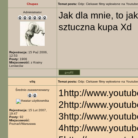
Chupas
Temat postu:
Odp: Ciekawe filmy wyłowione na Youtube
Jak dla mnie, to ja
Administrator
sztuczna kupa Xd
Rejestracja:
15 Paź 2006,
12:53
Posty:
1906
Miejscowość:
z Krainy
Leniwców
vilq
Temat postu:
Odp: Ciekawe filmy wyłowione na Youtube
1
http://www.yout
Średnio zaawansowany
2
http://www.yout
Rejestracja:
15 Lut 2007,
3
http://www.yout
19:47
Posty:
92
Miejscowość:
Poznań/Warszawa
4
http://www.yout