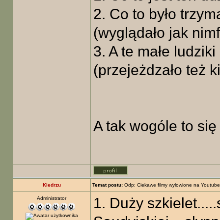
2. Co to było trzy
(wyglądało jak nimf
3. A te małe ludzi
(przejeżdzało też k
A tak wogóle to si
Kiedrzu
Temat postu:
Odp: Ciekawe filmy wyłowione na Youtube
1. Duży szkielet....
Administrator