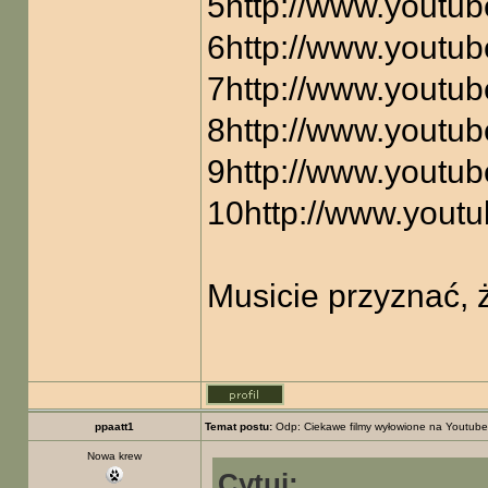
5
http://www.yout
6
http://www.yout
7
http://www.yout
8
http://www.yout
9
http://www.yout
10
http://www.you
Musicie przyznać, 
ppaatt1
Temat postu:
Odp: Ciekawe filmy wyłowione na Youtube
Nowa krew
Cytuj: