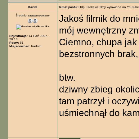
Kartel
Temat postu:
Odp: Ciekawe filmy wyłowione na Youtube
Jakoś filmik do mni
Średnio zaawansowany
mój wewnętrzny zmy
Rejestracja:
14 Paź 2007,
Ciemno, chupa jak
20:13
Posty:
51
Miejscowość:
Radom
bezstronnych brak,
btw.
dziwny zbieg okolic
tam patrzył i oczyw
uśmiechnął do kam