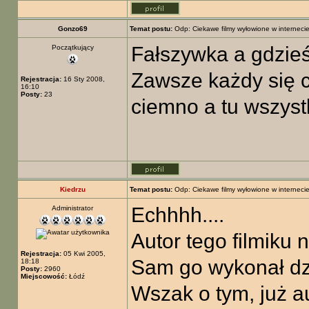
Gonzo69
Temat postu:
Odp: Ciekawe filmy wyłowione w interneci
Fałszywka a gdzie
Początkujący
Zawsze każdy się c
Rejestracja:
16 Sty 2008,
16:10
Posty:
23
ciemno a tu wszyst
Kiedrzu
Temat postu:
Odp: Ciekawe filmy wyłowione w interneci
Echhhh....
Administrator
Autor tego filmiku n
Rejestracja:
05 Kwi 2005,
Sam go wykonał dz
18:18
Posty:
2960
Miejscowość:
Łódź
Wszak o tym, już a