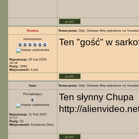
Kiedrzu
Temat postu:
Odp: Ciekawe filmy wyłowione na Youtube
Ten "gość" w sarkof
Administrator
Rejestracja:
05 Kwi 2005,
18:18
Posty:
2960
Miejscowość:
Łódź
lejsu
Temat postu:
Odp: Ciekawe filmy wyłowione na Youtube
Ten słynny Chupa
Początkujący
http://alienvideo.
Rejestracja:
11 Paź 2007,
17:17
Posty:
32
Miejscowość:
Kamienna Góra