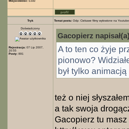
Miejscowość:
Łódź
Tryk
Temat postu:
Odp: Ciekawe filmy wyłowione na Youtube
Doświadczony
Gacopierz napisał(a)
A to ten co żyje p
Rejestracja:
07 Lip 2007,
20:55
Posty:
891
pionowo? Widziałe
był tylko animac
też o niej słyszałe
a tak swoja drogącz
Gacopierz tu masz