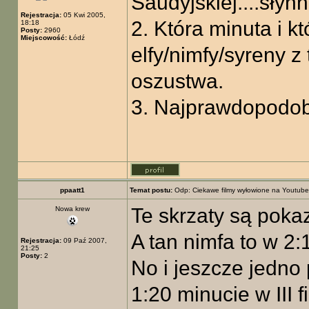
Saudyjskiej....słyn
Rejestracja:
05 Kwi 2005,
2. Która minuta i kt
18:18
Posty:
2960
Miejscowość:
Łódź
elfy/nimfy/syreny z 
oszustwa.
3. Najprawdopodob
ppaatt1
Temat postu:
Odp: Ciekawe filmy wyłowione na Youtube
Te skrzaty są pokaz
Nowa krew
A tan nimfa to w 2:1
Rejestracja:
09 Paź 2007,
21:25
Posty:
2
No i jeszcze jedno
1:20 minucie w III f