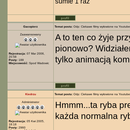
sumie 1 raz
Gacopierz
Temat postu:
Odp: Ciekawe filmy wyłowione na Youtube
A to ten co żyje pr
Zaawansowany
pionowo? Widziałem
Rejestracja:
07 Mar 2006,
tylko animacją k
20:58
Posty:
188
Miejscowość:
Spod Wadowic
Kiedrzu
Temat postu:
Odp: Ciekawe filmy wyłowione na Youtube
Hmmm...ta ryba pre
Administrator
każda normalna r
Rejestracja:
05 Kwi 2005,
18:18
Posty:
2960