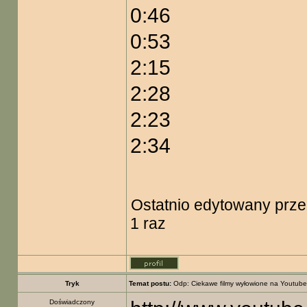
0:46
0:53
2:15
2:28
2:23
2:34
Ostatnio edytowany prz
1 raz
Tryk
Temat postu:
Odp: Ciekawe filmy wyłowione na Youtube
Doświadczony