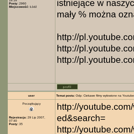
istniejące w naszyc
18:18
Posty:
2960
Miejscowość:
Łódź
mały % można ozna
http://pl.youtube
http://pl.youtube
http://pl.youtube
user
Temat postu:
Odp: Ciekawe filmy wyłowione na Youtube
http://youtube.co
Początkujący
ed&search=
Rejestracja:
29 Lip 2007,
07:40
Posty:
35
http://youtube.co