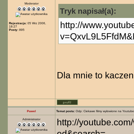
Moderator
Tryk napisał(a):
http://www.youtu
Rejestracja:
05 Wrz 2006,
18:27
Posty:
895
v=QxvL9L5FfdM
Dla mnie to kaczeni
Pawel
Temat postu:
Odp: Ciekawe filmy wyłowione na Youtube
http://youtube.co
Administrator
ed&search=