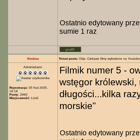
Ostatnio edytowany prz
sumie 1 raz
Kiedrzu
Temat postu:
Odp: Ciekawe filmy wyłowione na Youtube
Filmik numer 5 - owa
Administrator
wstęgor królewski
Rejestracja:
05 Kwi 2005,
długości...kilka ra
18:18
Posty:
2960
Miejscowość:
Łódź
morskie"
Ostatnio edytowany prz