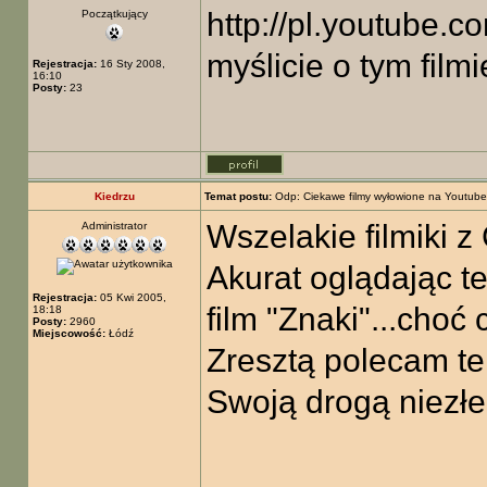
http://pl.youtube
Początkujący
myślicie o tym filmi
Rejestracja:
16 Sty 2008,
16:10
Posty:
23
Kiedrzu
Temat postu:
Odp: Ciekawe filmy wyłowione na Youtube
Wszelakie filmiki z
Administrator
Akurat oglądając t
Rejestracja:
05 Kwi 2005,
film "Znaki"...choć
18:18
Posty:
2960
Miejscowość:
Łódź
Zresztą polecam ten
Swoją drogą niezłe