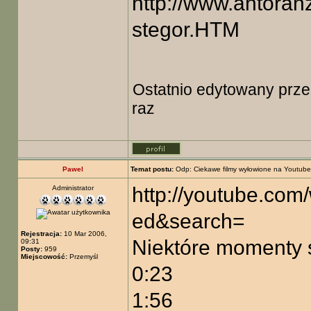
http://www.antoran
stegor.HTM
Ostatnio edytowany prz
raz
Pawel
Temat postu:
Odp: Ciekawe filmy wyłowione na Youtube
http://youtube.co
Administrator
ed&search=
Rejestracja:
10 Mar 2006,
Niektóre momenty 
09:31
Posty:
959
Miejscowość:
Przemyśl
0:23
1:56