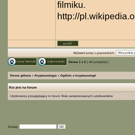
filmiku.
http://pl.wikipedi
Wyświetl posty z poprzednich:
Strona
1
z
2
[ 46 posty(ów) ]
Strona główna
»
Kryptozoologia
»
Ogólnie o kryptozoologii
Kto jest na forum
Użytkownicy przeglądający to forum: Brak zarejestrowanych użytkowników
Szukaj: