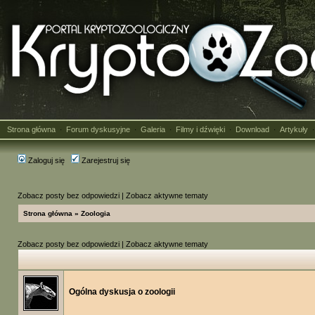
Strona główna
Forum dyskusyjne
Galeria
Filmy i dźwięki
Download
Artykuły
·
·
·
·
·
Zaloguj się
Zarejestruj się
Zobacz posty bez odpowiedzi
|
Zobacz aktywne tematy
Strona główna
»
Zoologia
Zobacz posty bez odpowiedzi
|
Zobacz aktywne tematy
Ogólna dyskusja o zoologii