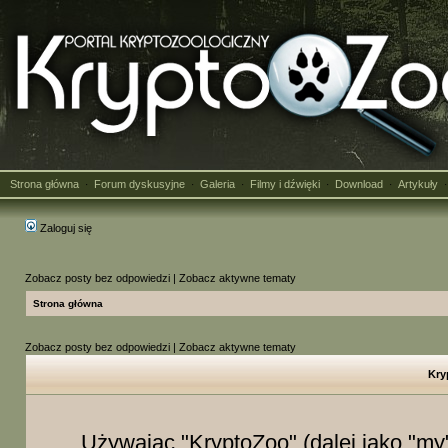
Strona główna
Forum dyskusyjne
Galeria
Filmy i dźwięki
Download
Artykuły
·
·
·
·
·
Zaloguj się
Zobacz posty bez odpowiedzi
|
Zobacz aktywne tematy
Strona główna
Zobacz posty bez odpowiedzi
|
Zobacz aktywne tematy
Kry
Używając "KryptoZoo" (dalej jako "my"