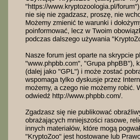
"https://www.kryptozoologia.pl/forum"
nie się nie zgadzasz, proszę, nie wcho
Możemy zmienić te warunki i dołożymy
poinformować, lecz w Twoim obowiązk
podczas dalszego używania "KryptoZ
Nasze forum jest oparte na skrypcie ph
"www.phpbb.com", "Grupa phpBB"), kt
(dalej jako "GPL") i może zostać pob
wspomaga tylko dyskusje przez Intern
możemy, a czego nie możemy robić. W
odwiedź
http://www.phpbb.com/
.
Zgadzasz się nie publikować obraźliw
obrażających mniejszości rasowe, reli
innych materiałów, które mogą pogwał
"KryptoZoo" jest hostowane lub Pra