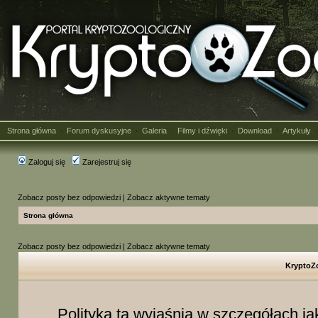
Strona główna
Forum dyskusyjne
Galeria
Filmy i dźwięki
Download
Artykuły
·
·
·
·
·
Zaloguj się
Zarejestruj się
Zobacz posty bez odpowiedzi
|
Zobacz aktywne tematy
Strona główna
Zobacz posty bez odpowiedzi
|
Zobacz aktywne tematy
KryptoZo
Polityka ta wyjaśnia w szczegółach j