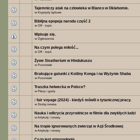
Tajemniczy atak na człowieka w Blanco w Oklahomie.
w
Kryptydy lądowe
Biblijna epopeja narodu część 2
w
Off - topic
Wpisuje się.
w
Ogłoszenia
Na czym polega miłość...
w
Off - topic
Żywe Sivatherium w Hindukuszu
w
Pozostałe
Brakujące gatunki z Kotliny Konga i na Wyżynie Shaba
w
Pozostałe
Traszka helwecka w Polsce?
w
Płazy i gady
: fair voyage (2024) - kiedyś mówili o tytanicznej pracy.
w
Dodaj newsa
Nauka i odkrycia przyrodnicze w filmie dla zwykłych ludzi
w
Artykuły i newsy
Na tropie ignorowanych zwierząt w Azji Środkowej
w
Artykuły i newsy
Co to jest etnozoologia