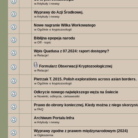
w
Artykuły i newsy
Wyprawy do Azji Środkowej.
w
Artykuły i newsy
Nowe nagranie Wilka Workowatego
w
Ogólnie o kryptozoologii
Biblijna epopeja narodu
w
Off - topic
Wpis Quatlusa z 07.2024: raport dostępny?
w
Relacje!
Formularz Obserwacji Kryptozoologicznej
w
Relacje!
Pietrzak T. 2015. Polish explorations across asian borders.
w
Ogólnie o kryptozoologii
Odkrycie nowego największego węża na świecie
w
Nowinki, odkrycia, ciekawostki
Prawo do obrony koniecznej. Kiedy można z niego skorzys
w
FAQ
Archiwum Portalu Infra
w
Artykuły i newsy
Wyprawy zgodne z prawem międzynarodowym (2024)
w
Ogłoszenia