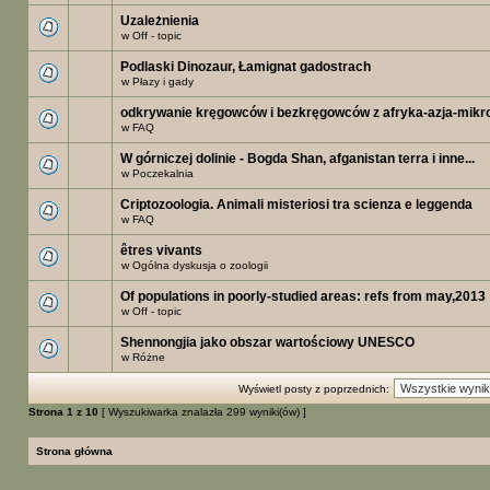
Uzależnienia
w
Off - topic
Podlaski Dinozaur, Łamignat gadostrach
w
Płazy i gady
odkrywanie kręgowców i bezkręgowców z afryka-azja-mikr
w
FAQ
W górniczej dolinie - Bogda Shan, afganistan terra i inne...
w
Poczekalnia
Criptozoologia. Animali misteriosi tra scienza e leggenda
w
FAQ
êtres vivants
w
Ogólna dyskusja o zoologii
Of populations in poorly-studied areas: refs from may,2013
w
Off - topic
Shennongjia jako obszar wartościowy UNESCO
w
Różne
Wyświetl posty z poprzednich:
Strona
1
z
10
[ Wyszukiwarka znalazła 299 wyniki(ów) ]
Strona główna