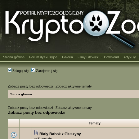
Strona główna
Forum dyskusyjne
Galeria
Filmy i dźwięki
Download
Artykuły
·
·
·
·
·
Zaloguj się
Zarejestruj się
Zobacz posty bez odpowiedzi
|
Zobacz aktywne tematy
Strona główna
Zobacz posty bez odpowiedzi
|
Zobacz aktywne tematy
Zobacz posty bez odpowiedzi
Tematy
Biały Babok z Głuszyny
w
Pozostałe