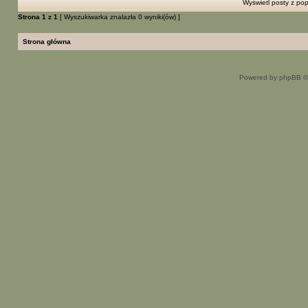
Wyświetl posty z pop
Strona
1
z
1
[ Wyszukiwarka znalazła 0 wyniki(ów) ]
Strona główna
Powered by phpBB ©