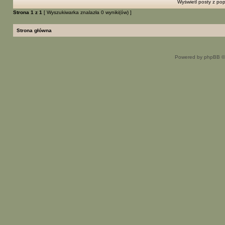
Wyświetl posty z pop
Strona
1
z
1
[ Wyszukiwarka znalazła 0 wyniki(ów) ]
Strona główna
Powered by phpBB ©